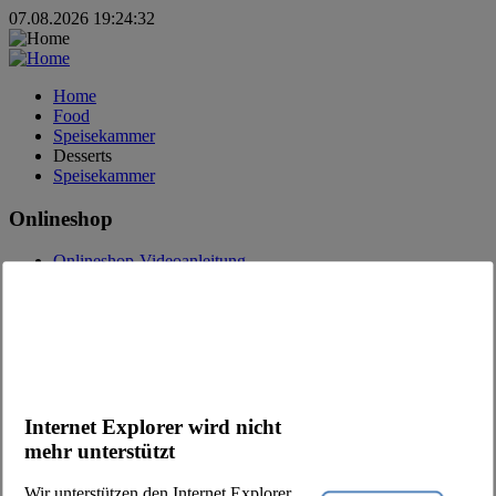
07.08.2026 19:24:32
Home
Food
Speisekammer
Desserts
Speisekammer
Onlineshop
Onlineshop-Videoanleitung
Fragen zum Onlineshop
Bestell-App
Werbung
Kataloge
Kontakt
Internet Explorer wird nicht
Kontaktfrage
Ansprechpartner
mehr unterstützt
Kunde werden
Newsletter
Wir unterstützen den Internet Explorer