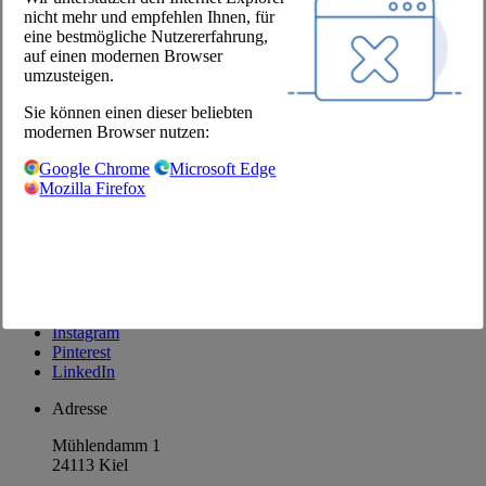
nicht mehr und empfehlen Ihnen, für
Unternehmen
eine bestmögliche Nutzererfahrung,
auf einen modernen Browser
Über uns
umzusteigen.
Standorte
Sie können einen dieser beliebten
Karriere
modernen Browser nutzen:
Unsere Partner
Google Chrome
Microsoft Edge
@Chefs Culinar
Mozilla Firefox
Impressum
Datenschutzbestimmungen
Datenschutzeinstellungen
AGB Großhandel
Facebook
Instagram
Pinterest
LinkedIn
Adresse
Mühlendamm 1
24113 Kiel