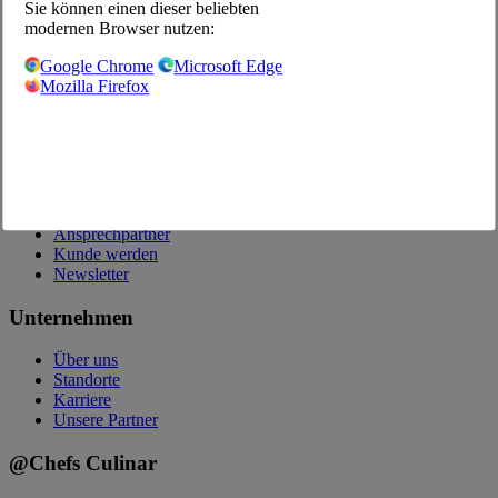
Onlineshop
Sie können einen dieser beliebten
modernen Browser nutzen:
Onlineshop-Videoanleitung
Google Chrome
Microsoft Edge
Fragen zum Onlineshop
Mozilla Firefox
Bestell-App
Werbung
Kataloge
Kontakt
Kontaktfrage
Ansprechpartner
Kunde werden
Newsletter
Unternehmen
Über uns
Standorte
Karriere
Unsere Partner
@Chefs Culinar