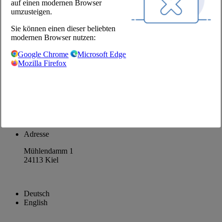
auf einen modernen Browser
Unsere Partner
umzusteigen.
@Chefs Culinar
Sie können einen dieser beliebten
modernen Browser nutzen:
Impressum
Google Chrome
Microsoft Edge
Datenschutzbestimmungen
Mozilla Firefox
Datenschutzeinstellungen
AGB Großhandel
Facebook
Instagram
Pinterest
LinkedIn
Adresse
Mühlendamm 1
24113 Kiel
Deutsch
English