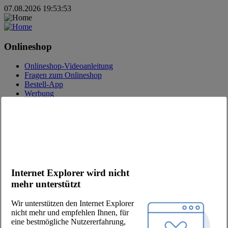
07.08.2026 19:53:53
Onlineshop
Onlineshop-Videoanleitung
Fragen zum Onlineshop
Bestell-App
Werbung
Kataloge
Kontakt
Kontaktfrage
Ansprechpartner
Kunde werden
Newsletter
Internet Explorer wird nicht
mehr unterstützt
Unternehmen
Wir unterstützen den Internet Explorer
Über uns
nicht mehr und empfehlen Ihnen, für
Standorte
eine bestmögliche Nutzererfahrung,
Karriere