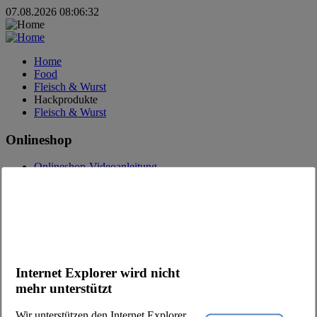
07.08.2026 08:06:32
Home
Food
Fleisch & Wurst
Hackprodukte
Fleisch & Wurst
Onlineshop
Onlineshop-Videoanleitung
Fragen zum Onlineshop
Bestell-App
Werbung
Kataloge
Kontakt
Internet Explorer wird nicht
Kontaktfrage
Ansprechpartner
mehr unterstützt
Kunde werden
Newsletter
Wir unterstützen den Internet Explorer