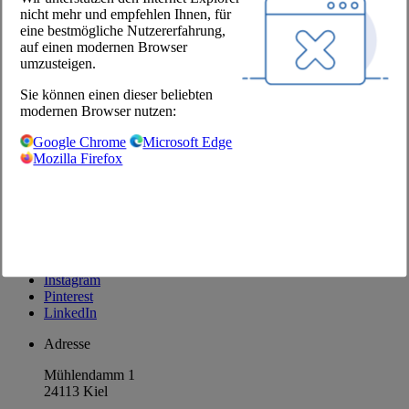
nicht mehr und empfehlen Ihnen, für
Unternehmen
eine bestmögliche Nutzererfahrung,
auf einen modernen Browser
Über uns
umzusteigen.
Standorte
Sie können einen dieser beliebten
Karriere
modernen Browser nutzen:
Unsere Partner
Google Chrome
Microsoft Edge
@Chefs Culinar
Mozilla Firefox
Impressum
Datenschutzbestimmungen
Datenschutzeinstellungen
AGB Großhandel
Facebook
Instagram
Pinterest
LinkedIn
Adresse
Mühlendamm 1
24113 Kiel