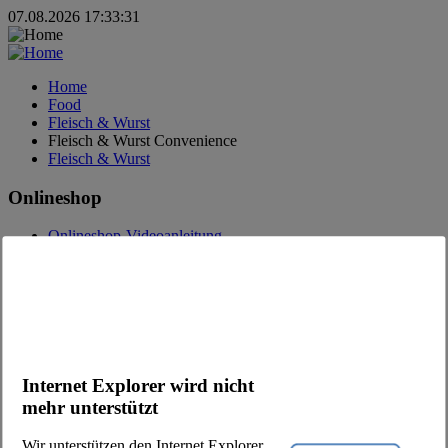
07.08.2026 17:33:31
Home
Food
Fleisch & Wurst
Fleisch & Wurst Convenience
Fleisch & Wurst
Onlineshop
Onlineshop-Videoanleitung
Fragen zum Onlineshop
Bestell-App
Werbung
Kataloge
Kontakt
Internet Explorer wird nicht
Kontaktfrage
Ansprechpartner
mehr unterstützt
Kunde werden
Newsletter
Wir unterstützen den Internet Explorer