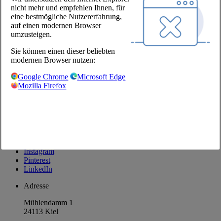
nicht mehr und empfehlen Ihnen, für
Unternehmen
eine bestmögliche Nutzererfahrung,
auf einen modernen Browser
Über uns
umzusteigen.
Standorte
Sie können einen dieser beliebten
Karriere
modernen Browser nutzen:
Unsere Partner
Google Chrome
Microsoft Edge
@Chefs Culinar
Mozilla Firefox
Impressum
Datenschutzbestimmungen
Datenschutzeinstellungen
AGB Großhandel
Facebook
Instagram
Pinterest
LinkedIn
Adresse
Mühlendamm 1
24113 Kiel