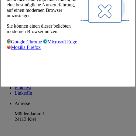
eine bestmögliche Nutzererfahrung,
Über uns
auf einen modernen Browser
Standorte
umzusteigen.
Karriere
Sie können einen dieser beliebten
Unsere Partner
modernen Browser nutzen:
@Chefs Culinar
Google Chrome
Microsoft Edge
Mozilla Firefox
Impressum
Datenschutzbestimmungen
Datenschutzeinstellungen
AGB Großhandel
Facebook
Instagram
Pinterest
LinkedIn
Adresse
Mühlendamm 1
24113 Kiel